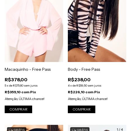
Macaquinho - Free Pass
Body - Free Pass
R$378,00
R$238,00
5
x
de
R$75,60
sem juros
4
x
de
R$59,50
sem juros
R$359,10
com
Pix
R$226,10
com
Pix
Atenção, ÚLTIMA chance!
Atenção, ÚLTIMA chance!
COMPRAR
COMPRAR
1
/
4
1
/
4
GRÁTIS
GRÁTIS