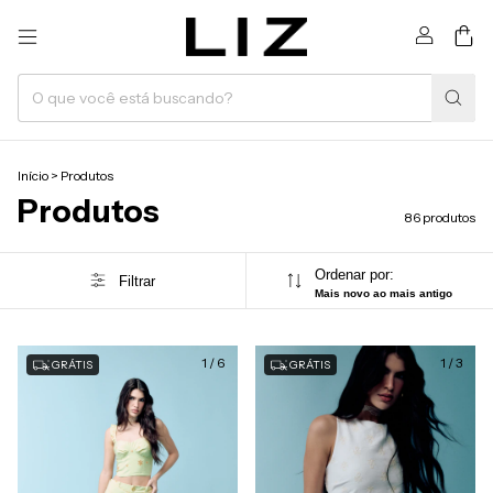
0
Início
>
Produtos
Produtos
86 produtos
Ordenar por:
Filtrar
Mais novo ao mais antigo
1
/
6
1
/
3
GRÁTIS
GRÁTIS