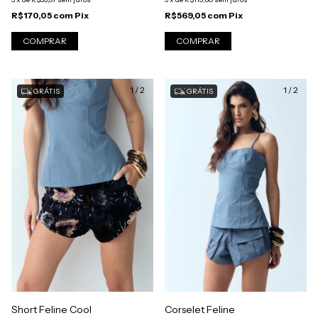
R$569,05
com
Pix
R$170,05
com
Pix
COMPRAR
COMPRAR
1
/
2
1
/
2
GRÁTIS
GRÁTIS
Corselet Feline
Short Feline Cool