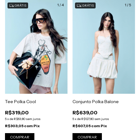
1
/
4
1
/
5
GRÁTIS
GRÁTIS
Tee Polka Cool
Conjunto Polka Balone
R$319,00
R$639,00
5
x
de
R$63,80
sem juros
5
x
de
R$127,80
sem juros
R$303,05
com
Pix
R$607,05
com
Pix
COMPRAR
COMPRAR