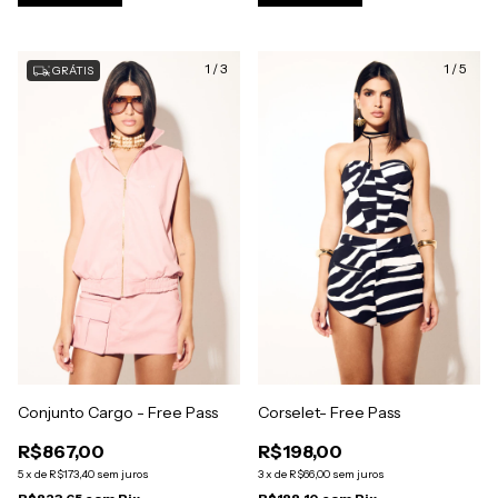
1
/
3
1
/
5
GRÁTIS
Conjunto Cargo - Free Pass
Corselet- Free Pass
R$867,00
R$198,00
5
x
de
R$173,40
sem juros
3
x
de
R$66,00
sem juros