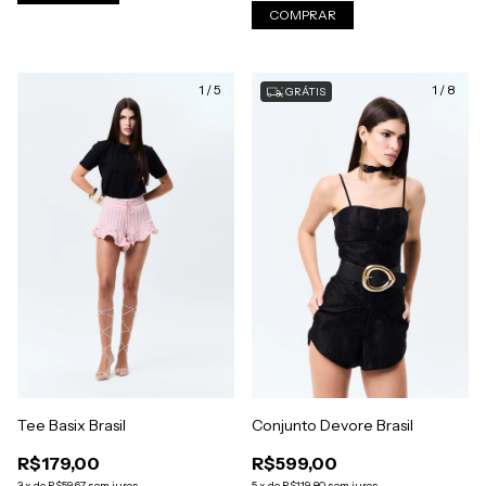
COMPRAR
1
/
5
1
/
8
GRÁTIS
Conjunto Devore Brasil
Tee Basix Brasil
R$599,00
R$179,00
5
x
de
R$119,80
sem juros
3
x
de
R$59,67
sem juros