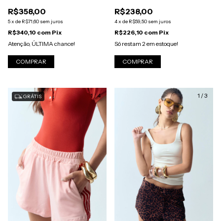
R$238,00
R$358,00
4
x
de
R$59,50
sem juros
5
x
de
R$71,60
sem juros
R$226,10
com
Pix
R$340,10
com
Pix
Só restam
2
em estoque!
Atenção, ÚLTIMA chance!
COMPRAR
COMPRAR
1
/
4
1
/
3
GRÁTIS