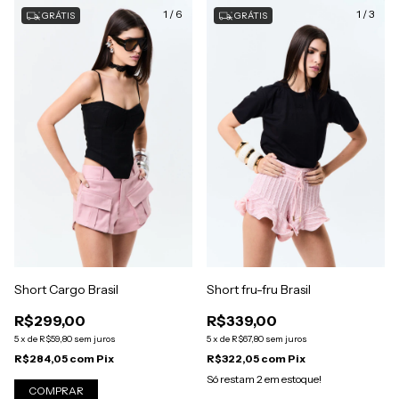
1
/
6
1
/
3
GRÁTIS
GRÁTIS
Short fru-fru Brasil
Short Cargo Brasil
R$339,00
R$299,00
5
x
de
R$67,80
sem juros
5
x
de
R$59,80
sem juros
R$322,05
com
Pix
R$284,05
com
Pix
Só restam
2
em estoque!
COMPRAR