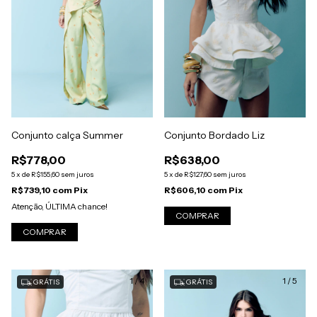
Conjunto Bordado Liz
Conjunto calça Summer
R$638,00
R$778,00
5
x
de
R$127,60
sem juros
5
x
de
R$155,60
sem juros
R$606,10
com
Pix
R$739,10
com
Pix
Atenção, ÚLTIMA chance!
COMPRAR
COMPRAR
1
/
4
1
/
5
GRÁTIS
GRÁTIS