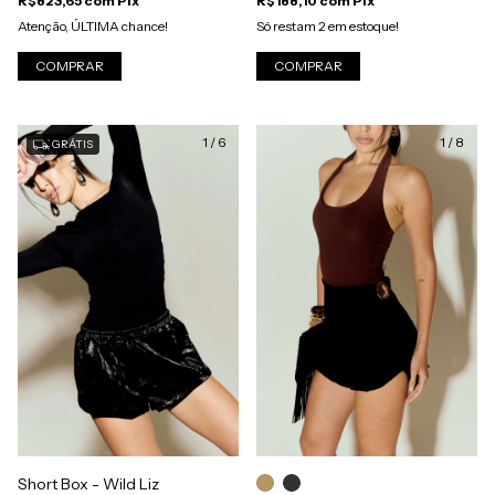
R$823,65
com
Pix
R$188,10
com
Pix
Atenção, ÚLTIMA chance!
Só restam
2
em estoque!
COMPRAR
COMPRAR
1
/
6
1
/
8
GRÁTIS
Short Box - Wild Liz