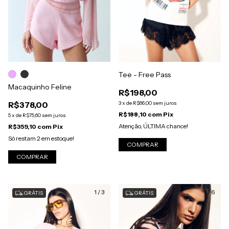
Tee - Free Pass
Macaquinho Feline
R$198,00
R$378,00
3
x
de
R$66,00
sem juros
R$188,10
com
Pix
5
x
de
R$75,60
sem juros
Atenção, ÚLTIMA chance!
R$359,10
com
Pix
Só restam
2
em estoque!
COMPRAR
COMPRAR
1
/
3
1
/
6
GRÁTIS
GRÁTIS