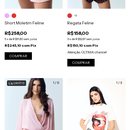
+3
Regata Feline
Short Moletim Feline
R$158,00
R$258,00
3
x
de
R$52,67
sem juros
5
x
de
R$51,60
sem juros
R$150,10
com
Pix
R$245,10
com
Pix
Atenção, ÚLTIMA chance!
COMPRAR
COMPRAR
1
/
9
1
/
3
GRÁTIS