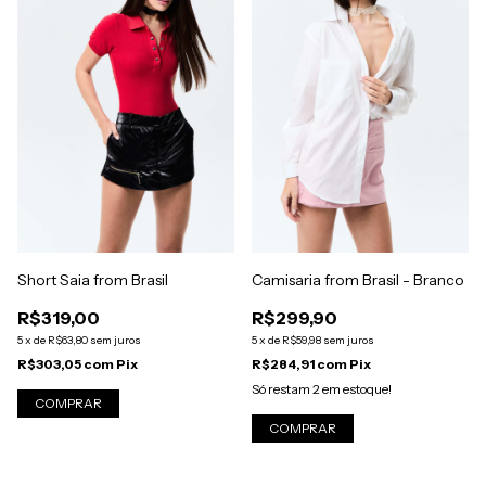
Camisaria from Brasil - Branco
Short Saia from Brasil
R$299,90
R$319,00
5
x
de
R$59,98
sem juros
5
x
de
R$63,80
sem juros
R$284,91
com
Pix
R$303,05
com
Pix
Só restam
2
em estoque!
COMPRAR
COMPRAR