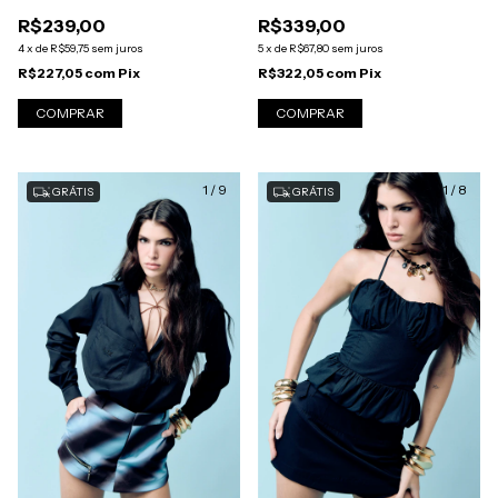
R$239,00
R$339,00
4
x
de
R$59,75
sem juros
5
x
de
R$67,80
sem juros
R$227,05
com
Pix
R$322,05
com
Pix
COMPRAR
COMPRAR
1
/
9
1
/
8
GRÁTIS
GRÁTIS