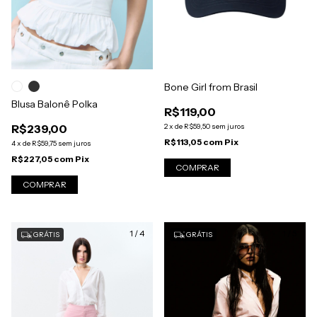
Bone Girl from Brasil
Blusa Balonê Polka
R$119,00
R$239,00
2
x
de
R$59,50
sem juros
R$113,05
com
Pix
4
x
de
R$59,75
sem juros
R$227,05
com
Pix
COMPRAR
1
/
4
1
/
5
GRÁTIS
GRÁTIS