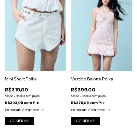
Vestido Balone Polka
Mini Short Polka
R$399,00
R$319,00
5
x
de
R$79,80
sem juros
5
x
de
R$63,80
sem juros
R$379,05
com
Pix
R$303,05
com
Pix
Só restam
2
em estoque!
Só restam
2
em estoque!
COMPRAR
COMPRAR