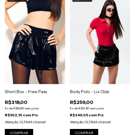
Short Box - Free Pass
Body Polo - Liz Club
R$318,00
R$259,00
5
x
de
R$63,60
sem juros
5
x
de
R$51,80
sem juros
R$302,10
com
Pix
R$246,05
com
Pix
Atenção, ÚLTIMA chance!
Atenção, ÚLTIMA chance!
COMPRAR
COMPRAR