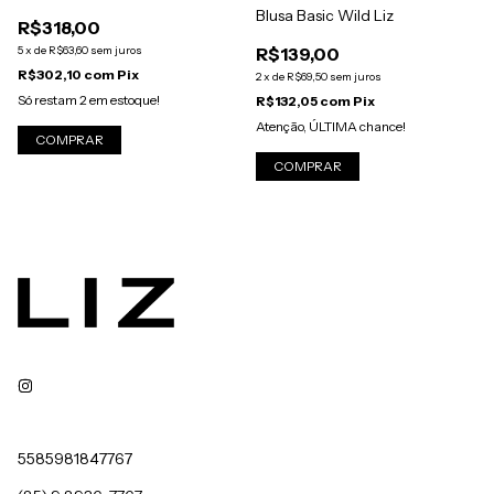
Blusa Basic Wild Liz
R$318,00
5
x
de
R$63,60
sem juros
R$139,00
R$302,10
com
Pix
2
x
de
R$69,50
sem juros
Só restam
2
em estoque!
R$132,05
com
Pix
Atenção, ÚLTIMA chance!
COMPRAR
COMPRAR
5585981847767