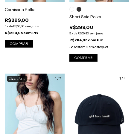
Camisaria Polka
Short Saia Polka
R$299,00
5
x
de
R$59,80
sem juros
R$299,00
R$284,05
com
Pix
5
x
de
R$59,80
sem juros
R$284,05
com
Pix
COMPRAR
Só restam
2
em estoque!
COMPRAR
1
/
7
1
/
4
GRÁTIS