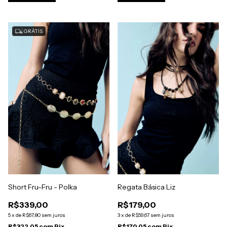
1
/
3
1
/
2
GRÁTIS
Short Fru-Fru - Polka
Regata Básica Liz
R$339,00
R$179,00
5
x
de
R$67,80
sem juros
3
x
de
R$59,67
sem juros
R$322,05
com
Pix
R$170,05
com
Pix