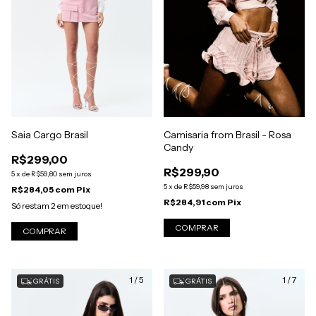
Saia Cargo Brasil
Camisaria from Brasil - Rosa
Candy
R$299,00
R$299,90
5
x
de
R$59,80
sem juros
5
x
de
R$59,98
sem juros
R$284,05
com
Pix
R$284,91
com
Pix
Só restam
2
em estoque!
COMPRAR
COMPRAR
1
/
5
1
/
7
GRÁTIS
GRÁTIS